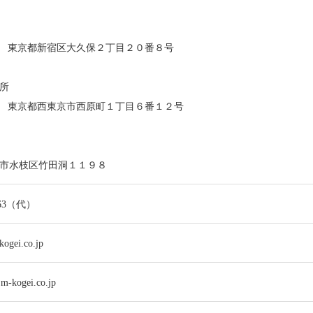
0072 東京都新宿区大久保２丁目２０番８号
所
0004 東京都西東京市西原町１丁目６番１２号
市水枝区竹田洞１１９８
6363（代）
ogei.co.jp
.m-kogei.co.jp