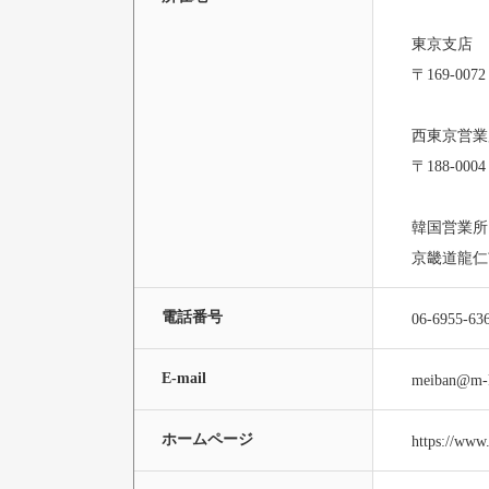
東京支店
〒169-
西東京営業
〒188-
韓国営業所
京畿道龍仁
電話番号
06-6955-
E-mail
meiban@m-k
ホームページ
https://www