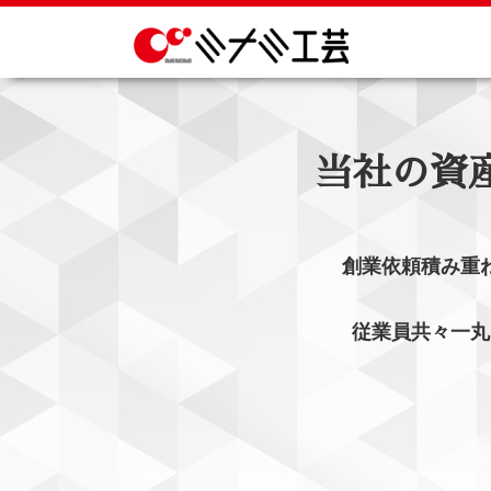
当社の資
創業依頼積み重
従業員共々一丸