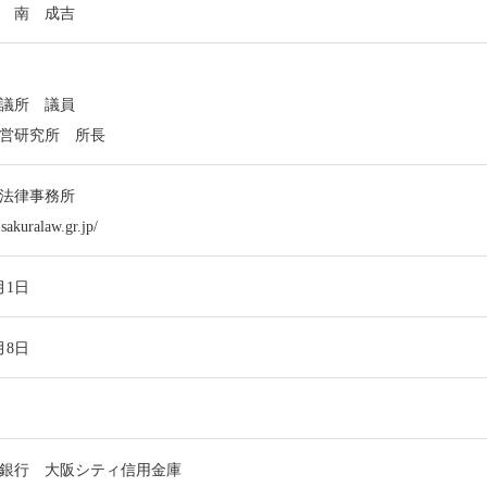
 南 成吉
議所 議員
営研究所 所長
法律事務所
sakuralaw.gr.jp/
月1日
月8日
銀行 大阪シティ信用金庫