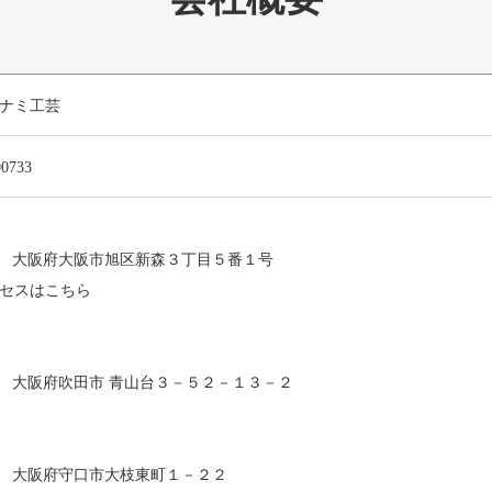
ナミ工芸
00733
0022 大阪府大阪市旭区新森３丁目５番１号
セスはこちら
875 大阪府吹田市 青山台３－５２－１３－２
051 大阪府守口市大枝東町１－２２